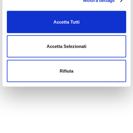
Mostra dettagli
LINKS
Accetta Tutti
About
Product
Accetta Selezionati
Applications
Companies
Rifiuta
Events
Contact
Via Mecenate 84/b 20138 Milano
+39 02 507 29201
info@amikplast.it